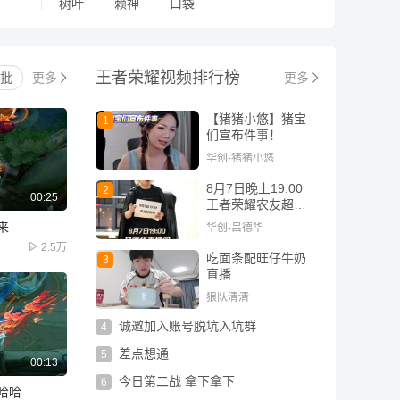
树叶
赖神
口袋
王者荣耀
视频排行榜
批
更多
更多
【猪猪小悠】猪宝
1
们宣布件事！
华创-猪猪小悠
8月7日晚上19:00
2
00:25
王者荣耀农友超前
购，不见不散!
来
华创-吕德华
2.5万
吃面条配旺仔牛奶
3
直播
狼队清清
诚邀加入账号脱坑入坑群
4
差点想通
5
00:13
今日第二战 拿下拿下
6
哈哈