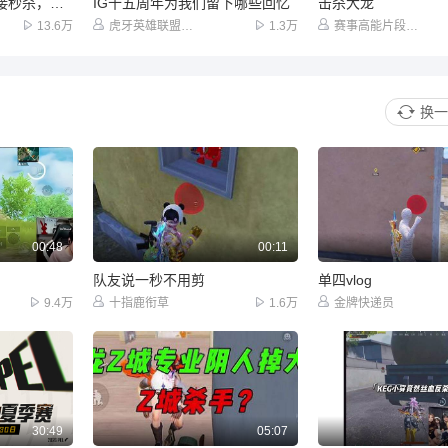
豹女拉三野怪惩戒直接秒杀，这谁能刷的过他啊
IG十五周年为我们留下哪些回忆
击杀大龙
13.6万
虎牙英雄联盟赛事
1.3万
赛事高能片段集锦
换一
00:48
00:11
队友说一秒不用剪
单四vlog
9.4万
十指鹿衔草
1.6万
金牌快递员
30:49
05:07