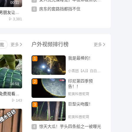
00:11
房东的套路挡都挡不住
6
这里是五百万，把你男朋友让给我
3,381
户外
视频排行榜
批
更多
更多
我是最棒的！
1
小青团【AJ】白白白欧
印尼第四季预
2
00:59
告！！
下载《西瓜视频》，免费观看精彩后续/精彩海量免费短剧免费看......下载《西瓜视频》，免费观看精
蛇类科普蛇哥
143
巨型尖吻腹！
3
蛇类科普蛇哥
惊天大瓜！芋头四条船之一被曝光
4