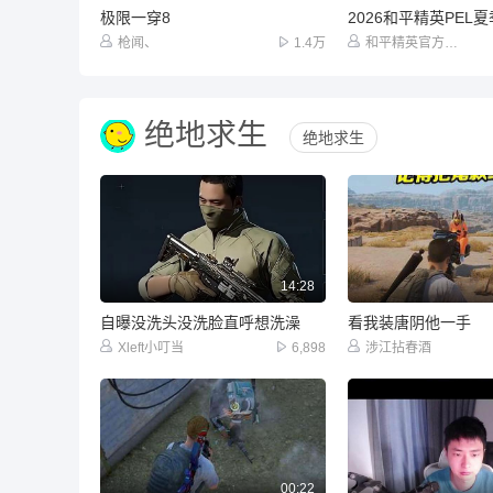
极限一穿8
枪闻、
1.4万
和平精英官方赛事
绝地求生
绝地求生
14:28
自曝没洗头没洗脸直呼想洗澡
看我装唐阴他一手
Xleft小叮当
6,898
涉江拈春酒
00:22