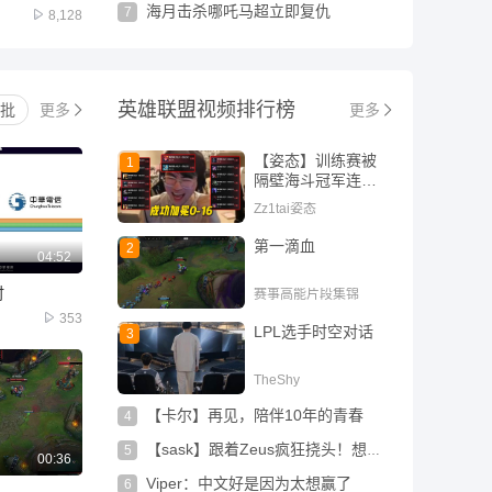
海月击杀哪吒马超立即复仇
7
8,128
英雄联盟
视频排行榜
批
更多
更多
【姿态】训练赛被
1
隔壁海斗冠军连虐
16把，成功加冕0-
Zz1tai姿态
16
第一滴血
2
04:52
时
赛事高能片段集锦
353
LPL选手时空对话
3
TheShy
【卡尔】再见，陪伴10年的青春
4
【sask】跟着Zeus疯狂挠头！想不通kanavi在干嘛呀！
5
00:36
Viper：中文好是因为太想赢了
6