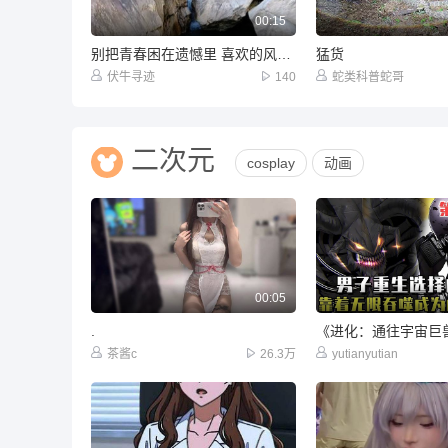
00:15
别把青春困在遗憾里 喜欢的风景一定要自己去看一看才行。#治愈系风景 #户外 #远离城市的喧嚣 #被旅
猛货
伏牛寻迹
140
蛇类科普蛇哥
二次元
cosplay
动画
00:05
.
茶酱c
26.3万
yutianyutian