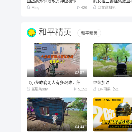
团战高潮惊叹敌方神级操作
Ming
426
众女邀相见
和平精英
和平精英
02:57
《小龙昨晚阴人有多艰难，细节蹲人带队运营吃鸡！》
继续加油
鲨雕哟sdy
5,152
LK-雨果【52009】
04:44