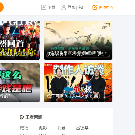
下载
登录
|
注册
创作中心
老了受排挤 宫斗又失意 一四冠王背后的Faker经历了什么？
峡谷群英争，不负少年华！这剪法放在集锦圈也是相当炸裂的！
307562
LolMadmovie
6803
教的？
虎牙直播 X《人中之龙 维新！极》制作人线上访谈
256504
爆刘继芬1
4910
王者荣耀
耀扬
孤影
北慕
吕德华