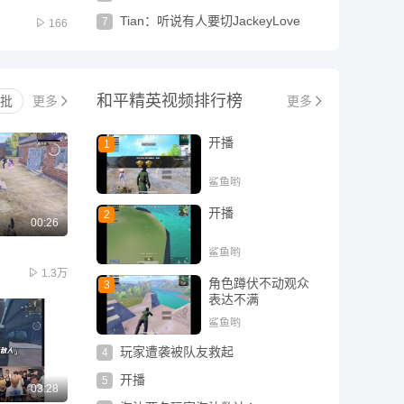
Tian：听说有人要切JackeyLove
7
166
和平精英
视频排行榜
批
更多
更多
开播
1
鲨鱼哟
开播
2
00:26
鲨鱼哟
1.3万
角色蹲伏不动观众
3
表达不满
鲨鱼哟
玩家遭袭被队友救起
4
开播
5
03:28