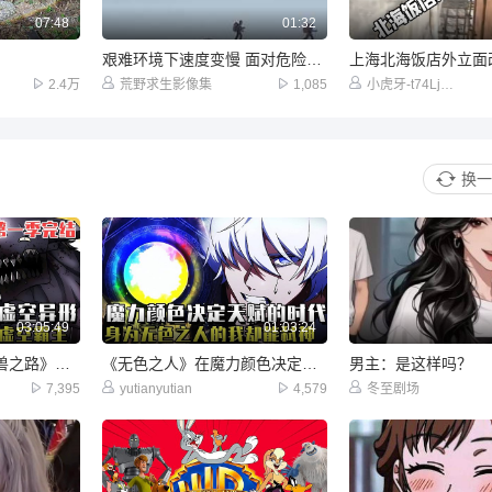
07:48
01:32
艰难环境下速度变慢 面对危险怀疑是不是太冒险#纪录片 #惊险
2.4万
荒野求生影像集
1,085
小虎牙-t74LjXmLZ3
换一
03:05:49
01:03:24
《进化：通往宇宙巨兽之路》我成为了科幻生存游戏中的敌对外星生物！
《无色之人》在魔力颜色决定天赋的新时代，男人却是没有魔力颜色的废物！
男主：是这样吗？
7,395
yutianyutian
4,579
冬至剧场