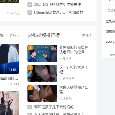
户外
观众热议小姨身材引主播关注
6
二次
HSmm淘汰数达5队伍势如破竹
7
49.2万
主机游
网络游
影视
视频排行榜
批
更多
更多
APP
看男孩如何轻松解
1
决老师出的绝世难
题
大片分享
这一针扎的太深了
2
01:55
吧！
"从医生到患者：面对癌症风险和婚姻危机的双重挑战"
小满挖好片
414
大白天欲望都这么
3
强
大理影视
都知道孩子是不会说谎的
4
女人洗完澡睡觉，半夜却被黑衣人M晕
5