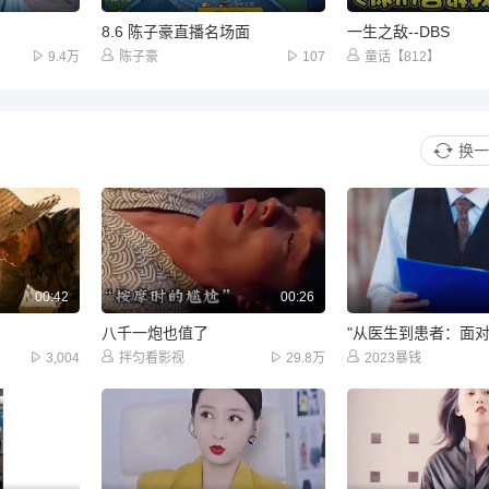
！
8.6 陈子豪直播名场面
一生之敌--DBS
9.4万
陈子豪
107
童话【812】
换一
00:42
00:26
八千一炮也值了
3,004
拌匀看影视
29.8万
2023暴钱