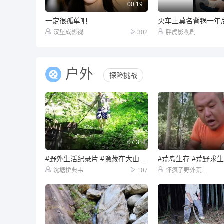
00:19
一定很孤单吧
汉堡成影视
302
胖虎影视剧
户外
探险挑战
07:31
#野外生活纪录片 #隐藏在大山里的世外桃源 #感受一下原生态的乡村生活吧 #木屋建造完整版野外
沈塘桥典韦
107
怀疯子野外荒岛浪人