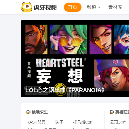
首页
频道
素材库
LOL心之钢单曲《PARANOIA》
绝地求生
英雄联
RASH悲喜
沫子
托马斯Czh
云顶之弈