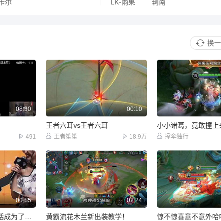
卡尔
LK-雨果
轲南
换一
08:30
00:10
王者六耳vs王者六耳
小小诸葛，竟敢撞上
491
王者笙笙
18.9万
撑伞独行
00:15
01:24
没想到说漏嘴的一句话成为了现实，重庆ttg五个人有三个ttg，紫幻，道崽，清清，还一起夺了冠
黄霸流花木兰新出装教学！
惊不惊喜意不意外哈