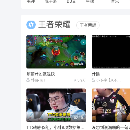
韦神
陈子豪
BB文
星魂
官总
王者荣耀
王者荣耀
00:48
顶辅开团就是快
开播
韩涵-TuT
5.9万
小予神【从不滚刀】
02:10
TTG横扫S组，小胖9项数据第一！萝卜进步神速，大帅成AG兜底之人