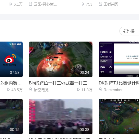
6.1万
云图-背心佬浩克
753
王者柒刃
换一
37:58
00:24
【回放】iG vs WBG_2-组内赛-LPL第三赛段
Bin的鳄鱼一打三vs武器一打三
DK对阵T1比赛倒计
48.5万
悟空电竞
11.3万
Remember
00:15
00:38