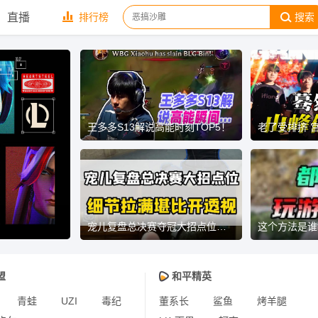
直播
排行榜
搜索
王多多S13解说高能时刻TOP5！
小星a来了
17017
梦与电竞
宠儿复盘总决赛夺冠大招点位，细节直接拉满比开透视还恶心！
这个方法是谁
CF冷铭
313301
晚玉
盟
和平精英
青蛙
UZI
毒纪
董系长
鲨鱼
烤羊腿