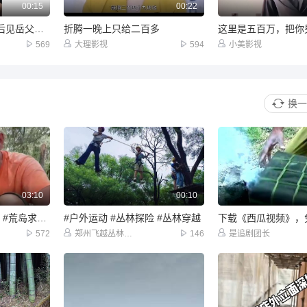
00:15
00:22
火车上莫名背锅一年后见岳父直接傻眼
折腾一晚上只给二百多
569
大理影视
594
小美影视
换一
03:10
00:10
#荒岛生存 #荒野求生 #荒岛求生 鱼笼收获不错！榫卯结构的庇护所实在是太难了！这一天筋疲力尽
#户外运动 #丛林探险 #丛林穿越
572
郑州飞越丛林meng
146
是追剧团长