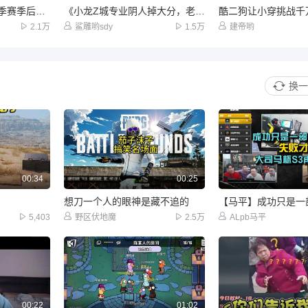
2026和平精英PEL夏季赛季后赛Day3_第1场
《小龙Z城专业阴人掉大分，老六战神不是浪得虚名！》
2.1万
鲨雕哟sdy
1.5万
建帝哟
换一
00:34
00:25
想刀一个人的眼神是藏不追的
5,403
野区伏地魔
2.5万
ALpb马平
00:22
01:02