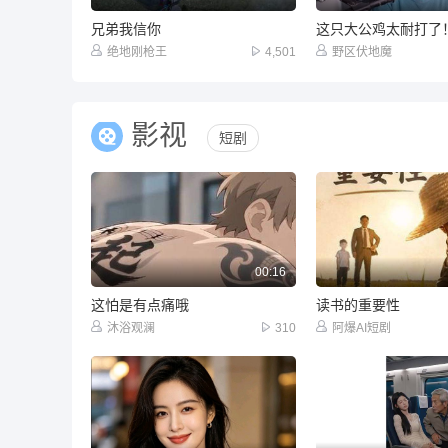
兄弟我信你
这只大公鸡太耐打了
绝地刚枪王
4,501
野区伏地魔
影视
短剧
00:16
这怕是有点痛哦
读书的重要性
沐浴观澜
310
阿爆AI短剧