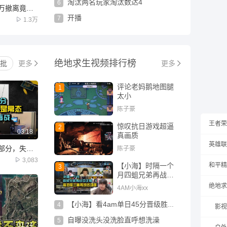
淘汰两名玩家淘汰数达4
6
酷二狗让小穿挑战千万撤离竟然丝血反杀敌人？
开播
7
1.3万
绝地求生
视频排行榜
批
更多
更多
评论老妈鹅地图腿
1
太小
陈子豪
王者荣
惊叹抗日游戏超逼
2
03:18
真画质
英雄联
【马平】成功只是一部分，失败才是常态！大司马杯S3再战！
陈子豪
3,083
和平精
【小海】时隔一个
3
月四蛆兄弟再战豆
子局，海处除三害
绝地求
4AM小海xx
再现名场面！
【小海】看4am单日45分晋级胜者组，张得胜决赛圈喷子开转吃鸡！
4
影视
自曝没洗头没洗脸直呼想洗澡
5
01:24