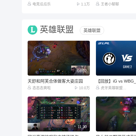
电竞瓜瓜乐
1.1万
王者小郁郁
英雄联盟
英雄联盟
08:02
天舒和阿芙合体做客大姿庄园
态态态爽啦
10.0万
虎牙英雄联盟赛事
11:30