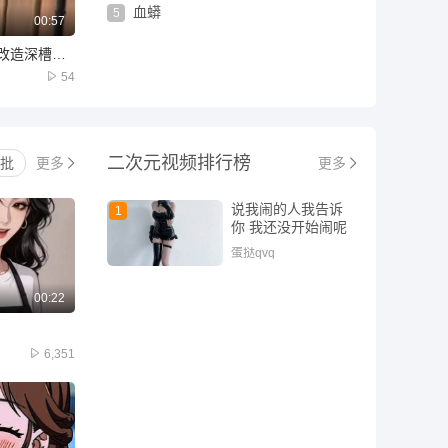
血蟒
5
00:57
上海北海饭店外立面改造深槽水包砂
54
二次元
视频排行榜
批
更多
更多
说我闹的人我告诉
1
你 我还没开始闹呢
蛋挞qvq
00:22
6,351